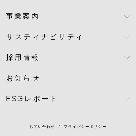
事業案内
経営者メッセージ
私たちについて
サスティナビリティ
ライフサイエンス
企業理念
メディカル
採用情報
DENIS JAPANが目指す未来
沿革
バイオメディカルテクノロジー
社会との共存
お知らせ
グループ会社について
採用情報
フード＆ビバレッジ
コンプライアンス
メゾンデニスについて
キャリア形成
ESGレポート
福利厚生
ESGレポート（日本語）
教育体制
お問い合わせ
プライバシーポリシー