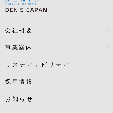
会社概要
事業案内
経営者メッセージ
私たちについて
サスティナビリティ
ライフサイエンス
企業理念
メディカル
採用情報
DENIS JAPANが目指す未来
沿革
バイオメディカルテクノロジー
社会との共存
お知らせ
グループ会社について
採用情報
フード＆ビバレッジ
コンプライアンス
メゾンデニスについて